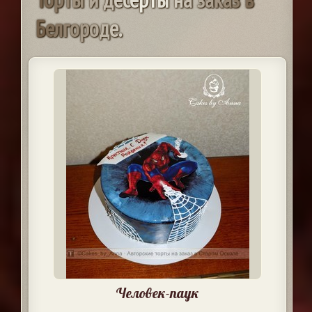
Б
е
л
г
о
р
о
д
е
.
Человек-паук