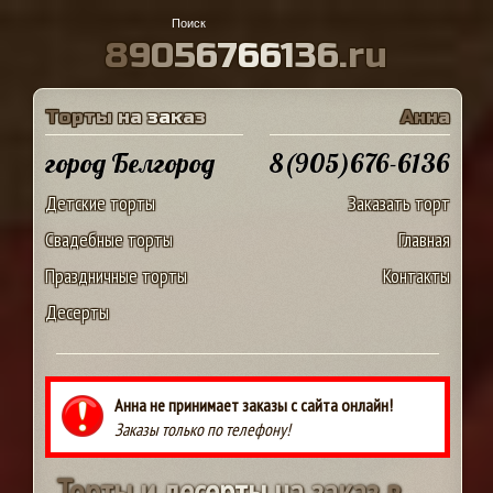
8
9
0
5
6
7
6
6
1
3
6
.
r
u
Т
о
р
т
ы
н
а
з
а
к
а
з
А
н
н
а
город Белгород
8(905)676-6136
Детские торты
Заказать торт
Свадебные торты
Главная
Праздничные торты
Контакты
Десерты
Анна не принимает заказы с сайта онлайн!
Заказы только по телефону!
Т
о
р
т
ы
и
д
е
с
е
р
т
ы
н
а
з
а
к
а
з
в