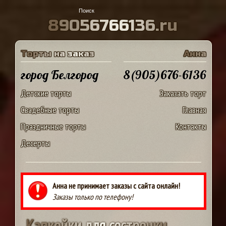
8
9
0
5
6
7
6
6
1
3
6
.
r
u
Т
о
р
т
ы
н
а
з
а
к
а
з
А
н
н
а
город Белгород
8(905)676-6136
Детские торты
Заказать торт
Свадебные торты
Главная
Праздничные торты
Контакты
Десерты
Анна не принимает заказы с сайта онлайн!
Заказы только по телефону!
К
а
п
к
е
й
к
и
д
л
я
с
е
с
т
р
е
н
к
и