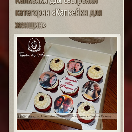
к
а
т
е
г
о
р
и
и
«
К
а
п
к
е
й
к
и
д
л
я
ж
е
н
щ
и
н
»