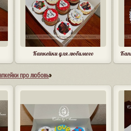
Капкейки для любимого
Кап
апкейки про любовь
»