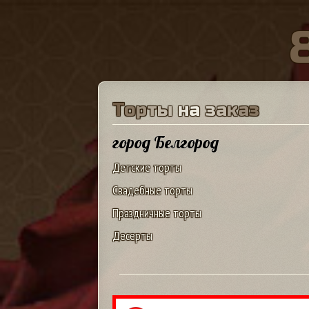
Т
о
р
т
ы
н
а
з
а
к
а
з
город Белгород
Детские торты
Свадебные торты
Праздничные торты
Десерты