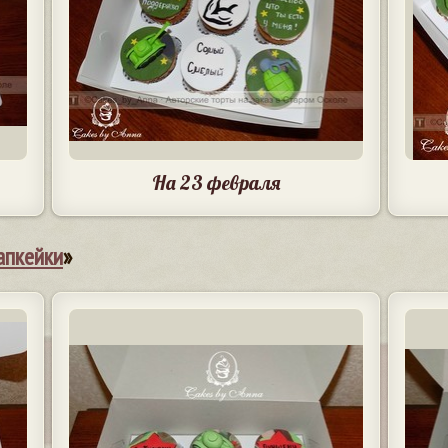
На 23 февраля
апкейки
»