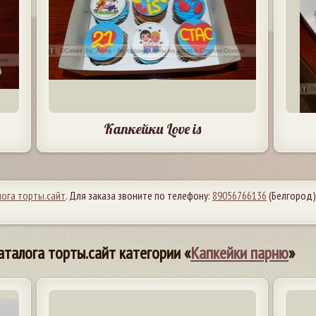
Капкейки Love is
лога торты.сайт
. Для заказа звоните по телефону:
89056766136
(Белгород)
аталога торты.сайт категории «
Капкейки парню
»