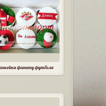
апкейки фанату футбола