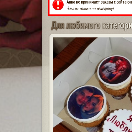
Анна не принимает заказы с сайта он
Заказы только по телефону!
Д
л
я
л
ю
б
и
м
о
г
о
к
а
т
е
г
о
р