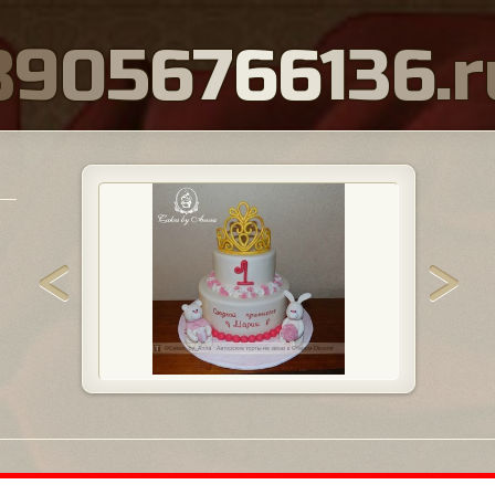
8
9
0
5
6
7
6
6
1
3
6
.
r