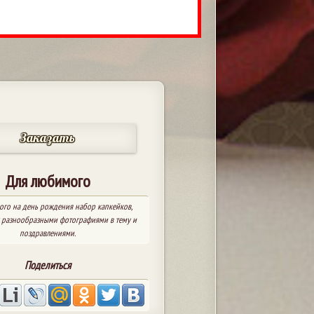
Заказать
Для любимого
го на день рождения набор капкейков,
 разнообразными фотографиями в тему и
поздравлениями.
Поделиться