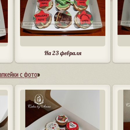
На 23 февраля
апкейки с фото
»