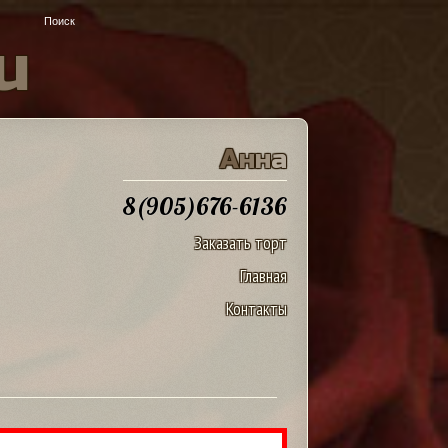
u
А
н
н
а
8(905)676-6136
Заказать торт
Главная
Контакты