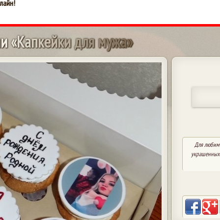
лайн!
и
и
«
К
а
п
к
е
й
к
и
д
л
я
м
у
ж
а
»
Для любимо
украшенных