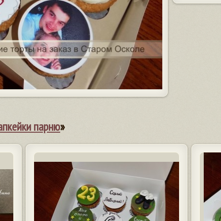
апкейки парню
»