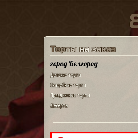
Т
о
р
т
ы
н
а
з
а
к
а
з
город Белгород
Детские торты
Свадебные торты
Праздничные торты
Десерты