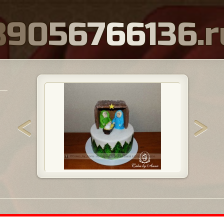
8
9
0
5
6
7
6
6
1
3
6
.
r