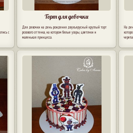
Торт для девочки
Для девочки на день рождения двухъярусный круглый торт
На де
дпись с
розового оттенка, на котором белые узоры, цветочки и
которо
маленькая принцесса.
череп