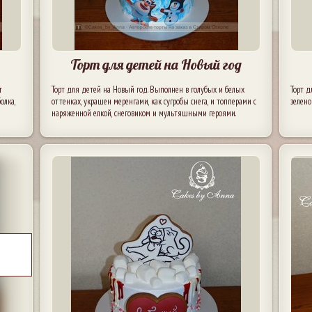
Торт для детей на Новый год
т
Торт для детей на Новый год. Выполнен в голубых и белых
Торт д
олка,
оттенках, украшен меренгами, как сугробы снега, и топперами с
зелено
наряженной елкой, снеговиком и мультяшными героями.