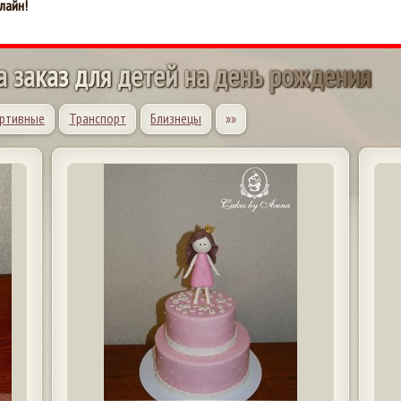
лайн!
а
з
а
к
а
з
д
л
я
д
е
т
е
й
н
а
д
е
н
ь
р
о
ж
д
е
н
и
я
ртивные
Транспорт
Близнецы
»»