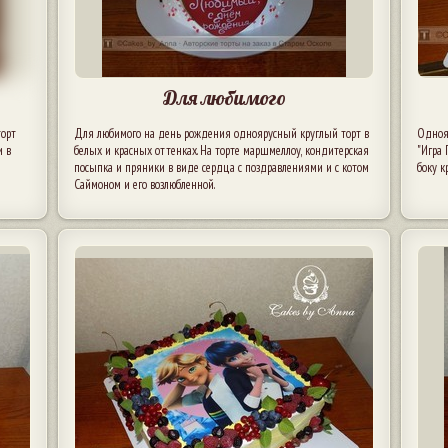
Для любимого
торт
Для любимого на день рождения одноярусный круглый торт в
Одноя
и в
белых и красных оттенках. На торте маршмеллоу, кондитерская
"Игра 
посыпка и пряники в виде сердца с поздравлениями и с котом
боку к
Саймоном и его возлюбленной.