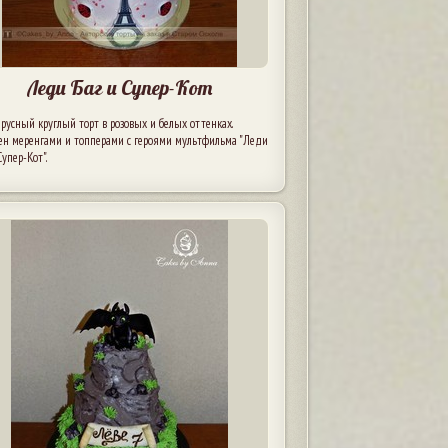
Леди Баг и Супер-Кот
усный круглый торт в розовых и белых оттенках.
ен меренгами и топперами с героями мультфильма "Леди
Супер-Кот".