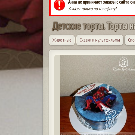
Анна не принимает заказы с сайта он
Заказы только по телефону!
Д
е
т
с
к
и
е
т
о
р
т
ы
.
Т
о
р
т
ы
н
Животные
Сказки и мультфильмы
Спо