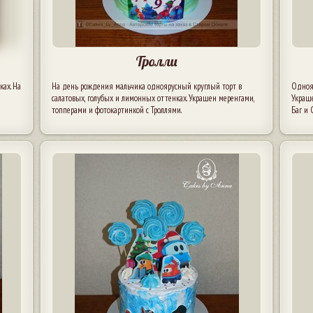
Тролли
ах. На
На день рождения мальчика одноярусный круглый торт в
Однояр
салатовых, голубых и лимонных оттенках. Украшен меренгами,
Украш
топперами и фотокартинкой с Троллями.
Баг и 