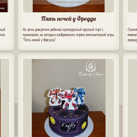
Пять ночей у Фредди
ьный
На день рождения ребенка одноярусный круглый торт с
Однояр
тип.
пряниками, на которых изображения героев компьютерной игры
молоко
"Пять ночей у Фредди".
долла