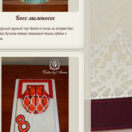
Босс-молокосос
усный круглый торт белого оттенка, на котором Босс-
сос, бутылка молока, плюшевый мишка, кубики и
ры.