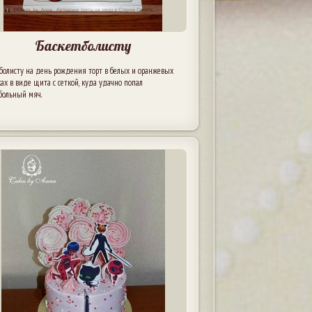
Баскетболисту
болисту на день рождения торт в белых и оранжевых
ах в виде щита с сеткой, куда удачно попал
больный мяч.