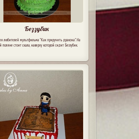
Беззубик
ля любителей мультфильма "Как приручить дракона". На
й поляне стоит скала, наверху которой сидит Беззубик.