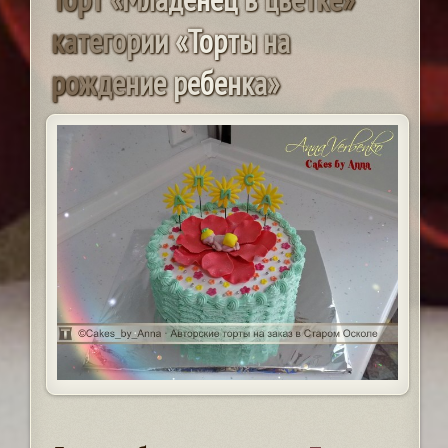
к
а
т
е
г
о
р
и
и
«
Т
о
р
т
ы
н
а
р
о
ж
д
е
н
и
е
р
е
б
е
н
к
а
»