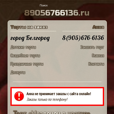
8
9
0
5
6
7
6
6
1
3
6
.
r
u
Т
о
р
т
ы
н
а
з
а
к
а
з
А
н
н
а
город Белгород
8(905)676-6136
Детские торты
Заказать торт
Свадебные торты
Главная
Праздничные торты
Контакты
Десерты
Анна не принимает заказы с сайта онлайн!
Заказы только по телефону!
Т
о
р
т
«
М
л
а
д
е
н
е
ц
в
ц
в
е
т
к
е
»