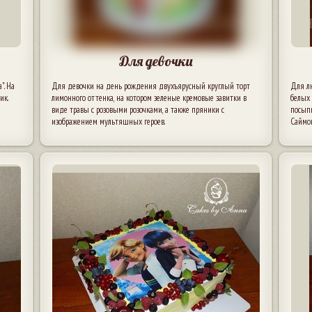
Для девочки
". На
Для девочки на день рождения двухъярусный круглый торт
Для л
ик.
лимонного оттенка, на котором зеленые кремовые завитки в
белых 
виде травы с розовыми розочками, а также пряники с
посыпк
изображением мультяшных героев.
Саймон