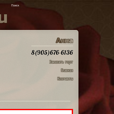
u
А
н
н
а
8(905)676-6136
Заказать торт
Главная
Контакты