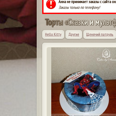
Анна не принимает заказы с сайта он
Заказы только по телефону!
Т
о
р
т
ы
«
С
к
а
з
к
и
и
м
у
л
ь
т
Hello Kitty
Другие
Щенячий патруль