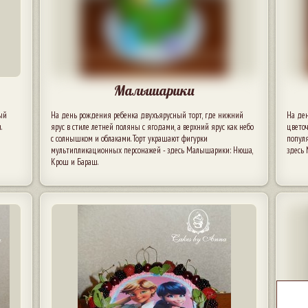
Малышарики
ый
На день рождения ребенка двухъярусный торт, где нижний
На де
.
ярус в стиле летней поляны с ягодами, а верхний ярус как небо
цвето
с солнышком и облаками. Торт украшают фигурки
популя
мультипликационных персонажей - здесь Малышарики: Нюша,
здесь
Крош и Бараш.