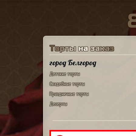
Т
о
р
т
ы
н
а
з
а
к
а
з
город Белгород
Детские торты
Свадебные торты
Праздничные торты
Десерты