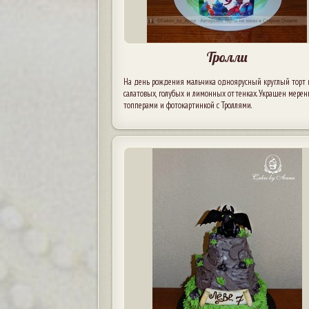
Тролли
На день рождения мальчика одноярусный круглый торт 
салатовых, голубых и лимонных оттенках. Украшен мерен
топперами и фотокартинкой с Троллями.