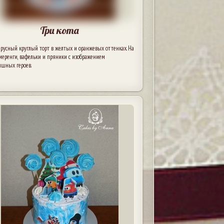
Три кота
русный круглый торт в желтых и оранжевых оттенках. На
меренги, вафельки и пряники с изображением
яшных героев.