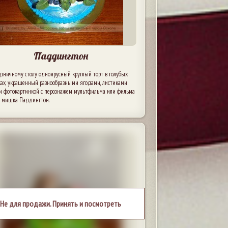
Паддингтон
здничному столу одноярусный круглый торт в голубых
ках, украшенный разнообразными ягодами, листиками
и фотокартинкой с персонажем мультфильма или фильма
сь мишка Паддингтон.
Не для продажи. Принять и посмотреть