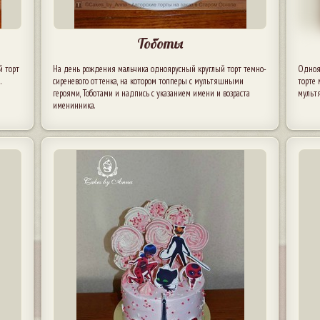
Тоботы
й торт
На день рождения мальчика одноярусный круглый торт темно-
Одноя
.
сиреневого оттенка, на котором топперы с мультяшными
торте 
героями, Тоботами и надпись с указанием имени и возраста
мульт
именинника.