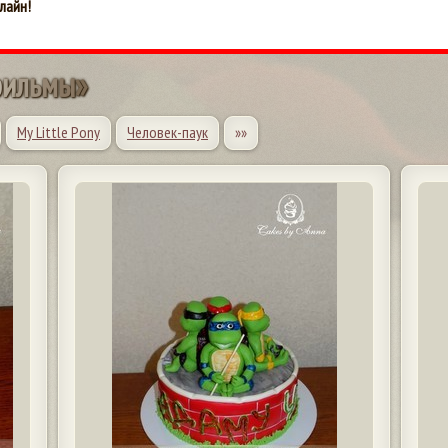
лайн!
ф
и
л
ь
м
ы
»
My Little Pony
Человек-паук
»»