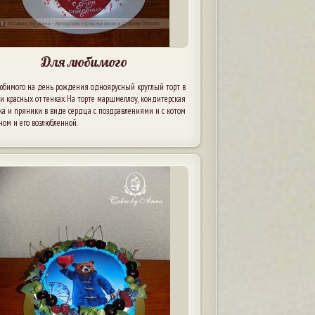
Для любимого
юбимого на день рождения одноярусный круглый торт в
и красных оттенках. На торте маршмеллоу, кондитерская
а и пряники в виде сердца с поздравлениями и с котом
ом и его возлюбленной.