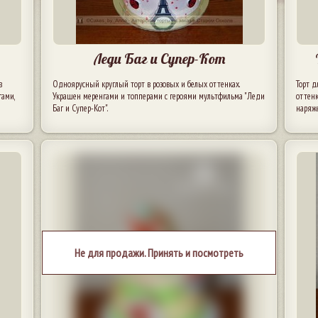
Леди Баг и Супер-Кот
в
Одноярусный круглый торт в розовых и белых оттенках.
Торт д
гами,
Украшен меренгами и топперами с героями мультфильма "Леди
оттенк
Баг и Супер-Кот".
наряж
Не для продажи. Принять и посмотреть