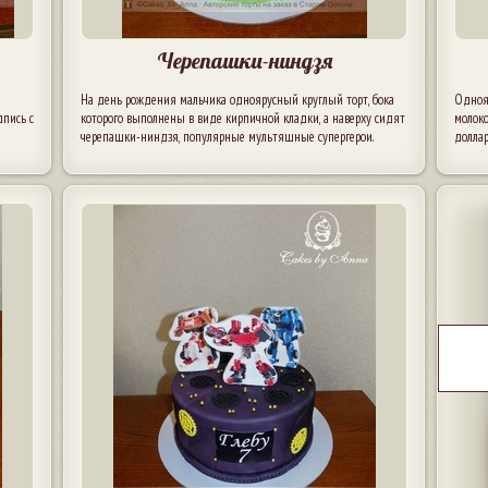
Черепашки-ниндзя
На день рождения мальчика одноярусный круглый торт, бока
Однояр
дпись с
которого выполнены в виде кирпичной кладки, а наверху сидят
молоко
черепашки-ниндзя, популярные мультяшные супергерои.
долла