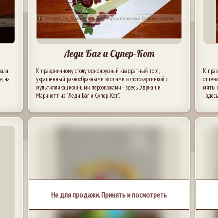
Леди Баг и Супер-Кот
иала
К праздничному столу одноярусный квадратный торт,
К пра
в, на
украшенный разнообразными ягодами и фотокартинкой с
оттен
мультипликационными персонажами - здесь Эдриан и
мяты 
Маринетт из "Леди Баг и Супер-Кот".
- зде
Не для продажи. Принять и посмотреть