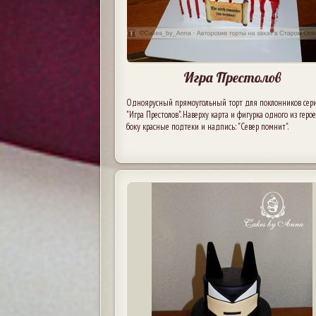
Игра Престолов
Одноярусный прямоугольный торт для поклонников сер
"Игра Престолов". Наверху карта и фигурка одного из герое
боку красные подтеки и надпись: "Север помнит".