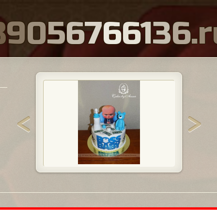
8
9
0
5
6
7
6
6
1
3
6
.
r