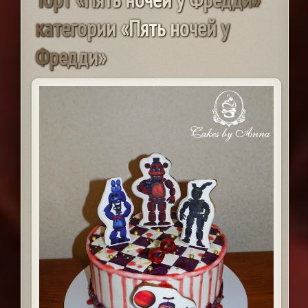
к
а
т
е
г
о
р
и
и
«
П
я
т
ь
н
о
ч
е
й
у
Ф
р
е
д
д
и
»