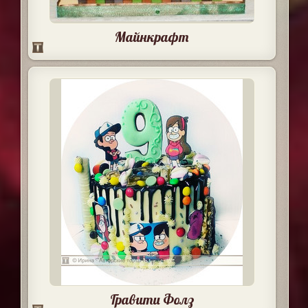
Майнкрафт
Гравити Фолз