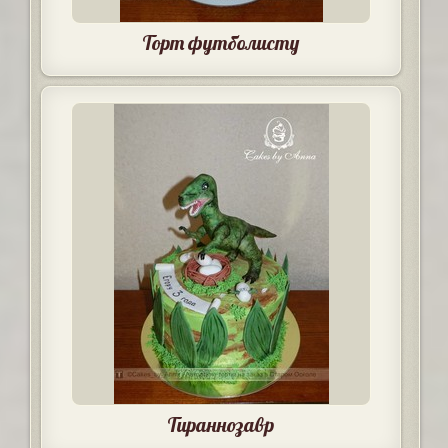
Торт футболисту
Тираннозавр