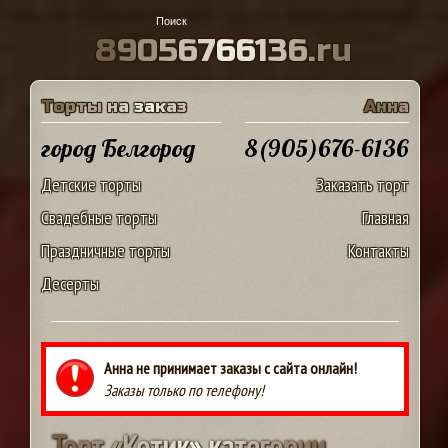
8
9
0
5
6
7
6
6
1
3
6
.
r
u
Т
о
р
т
ы
н
а
з
а
к
а
з
А
н
н
а
город Белгород
8(905)676-6136
Детские торты
Заказать торт
Свадебные торты
Главная
Праздничные торты
Контакты
Десерты
Анна не принимает заказы с сайта онлайн!
Заказы только по телефону!
Т
о
р
т
«
К
о
т
и
к
»
к
а
т
е
г
о
р
и
и