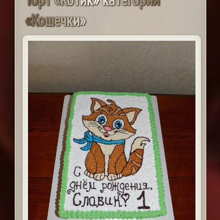
«
К
о
ш
е
ч
к
и
»