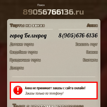
8
9
0
5
6
7
6
6
1
3
6
.
r
u
Т
о
р
т
ы
н
а
з
а
к
а
з
А
н
н
а
город Белгород
8(905)676-6136
Детские торты
Заказать торт
Свадебные торты
Главная
Праздничные торты
Контакты
Десерты
Анна не принимает заказы с сайта онлайн!
Заказы только по телефону!
Т
о
р
т
с
ц
в
е
т
а
м
и
к
а
т
е
г
о
р
и
и