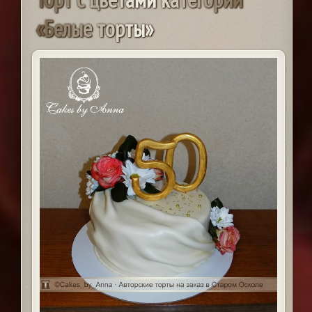
«
Б
е
л
ы
е
т
о
р
т
ы
»