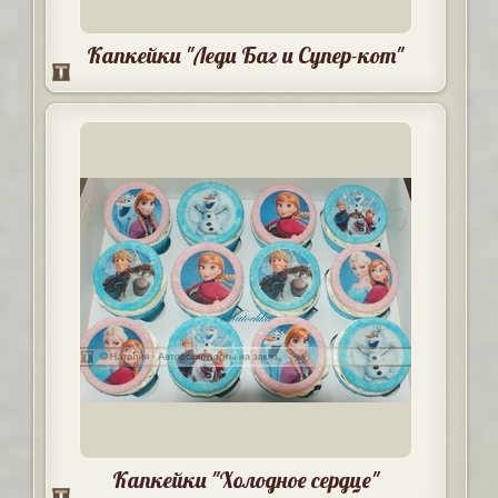
Капкейки "Леди Баг и Супер-кот"
Капкейки "Холодное сердце"