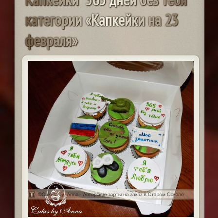
к
а
т
е
г
о
р
и
и
«
К
а
п
к
е
й
к
и
н
а
2
3
ф
е
в
р
а
л
я
»