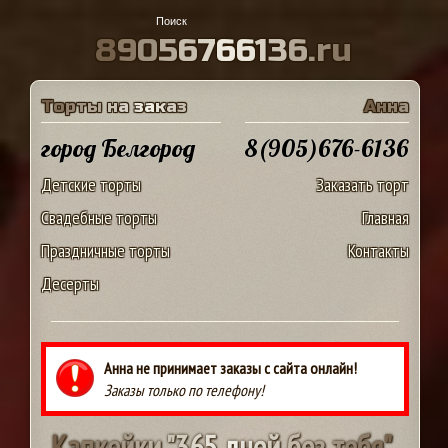
8
9
0
5
6
7
6
6
1
3
6
.
r
u
Т
о
р
т
ы
н
а
з
а
к
а
з
А
н
н
а
город Белгород
8(905)676-6136
Детские торты
Заказать торт
Свадебные торты
Главная
Праздничные торты
Контакты
Десерты
Анна не принимает заказы с сайта онлайн!
Заказы только по телефону!
К
а
п
к
е
й
к
и
"
3
6
5
д
н
е
й
б
е
з
т
е
б
я
"