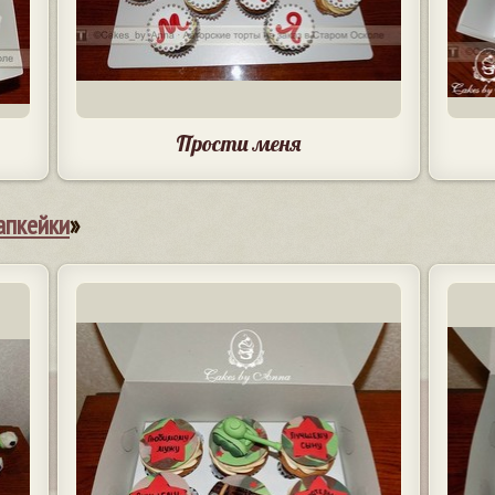
Прости меня
апкейки
»