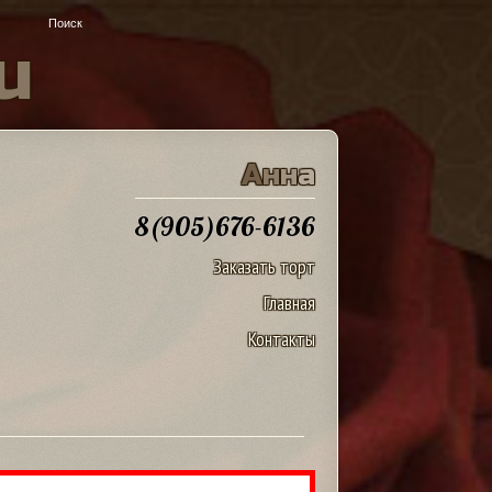
u
А
н
н
а
8(905)676-6136
Заказать торт
Главная
Контакты