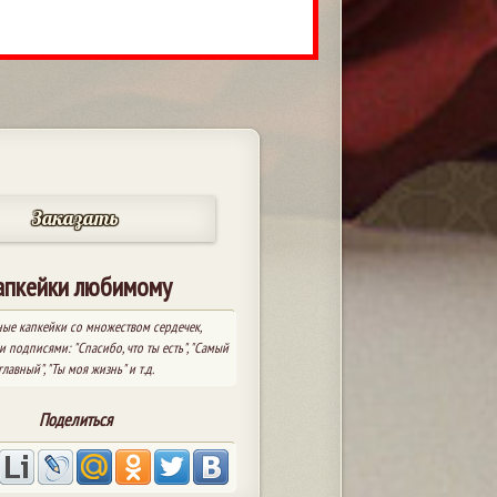
Заказать
апкейки любимому
ые капкейки со множеством сердечек,
 подписями: "Спасибо, что ты есть", "Самый
главный", "Ты моя жизнь" и т.д.
Поделиться