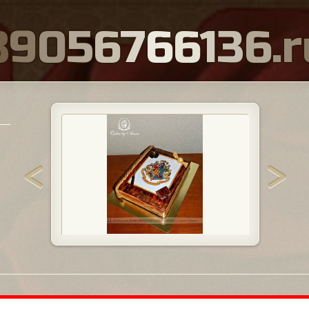
8
9
0
5
6
7
6
6
1
3
6
.
r