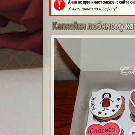
Анна не принимает заказы с сайта он
Заказы только по телефону!
К
а
п
к
е
й
к
и
л
ю
б
и
м
о
м
у
к
а