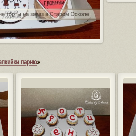
апкейки парню
»