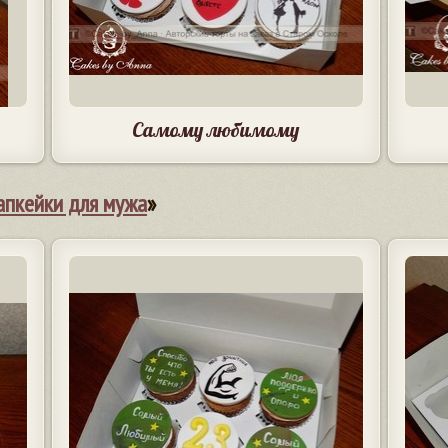
Самому любимому
апкейки для мужа
»