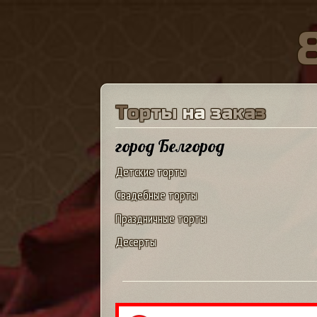
Т
о
р
т
ы
н
а
з
а
к
а
з
город Белгород
Детские торты
Свадебные торты
Праздничные торты
Десерты