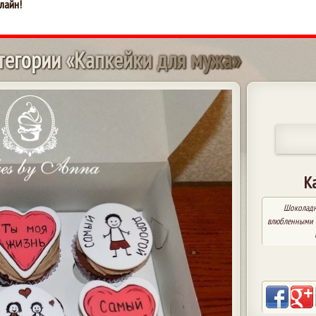
лайн!
т
е
г
о
р
и
и
«
К
а
п
к
е
й
к
и
д
л
я
м
у
ж
а
»
К
Шоколадн
влюбленными и