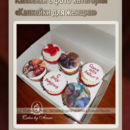
«
К
а
п
к
е
й
к
и
д
л
я
ж
е
н
щ
и
н
»