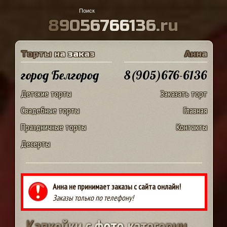
8
9
0
5
6
7
6
6
1
3
6
.
r
u
Т
о
р
т
ы
н
а
з
а
к
а
з
А
н
н
а
город Белгород
8(905)676-6136
Детские торты
Заказать торт
Свадебные торты
Главная
Праздничные торты
Контакты
Десерты
Анна не принимает заказы с сайта онлайн!
Заказы только по телефону!
К
а
п
к
е
й
к
и
с
ф
о
т
о
к
а
т
е
г
о
р
и
и