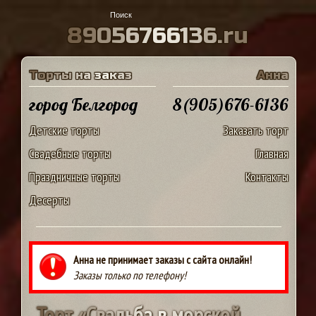
8
9
0
5
6
7
6
6
1
3
6
.
r
u
Т
о
р
т
ы
н
а
з
а
к
а
з
А
н
н
а
город Белгород
8(905)676-6136
Детские торты
Заказать торт
Свадебные торты
Главная
Праздничные торты
Контакты
Десерты
Анна не принимает заказы с сайта онлайн!
Заказы только по телефону!
Т
о
р
т
«
С
в
а
д
ь
б
а
в
м
о
р
с
к
о
й