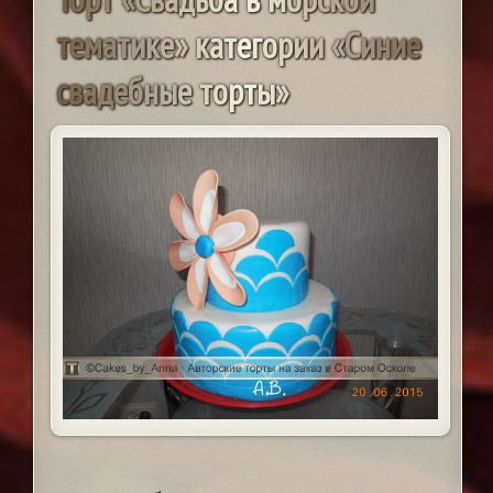
т
е
м
а
т
и
к
е
»
к
а
т
е
г
о
р
и
и
«
С
и
н
и
е
с
в
а
д
е
б
н
ы
е
т
о
р
т
ы
»