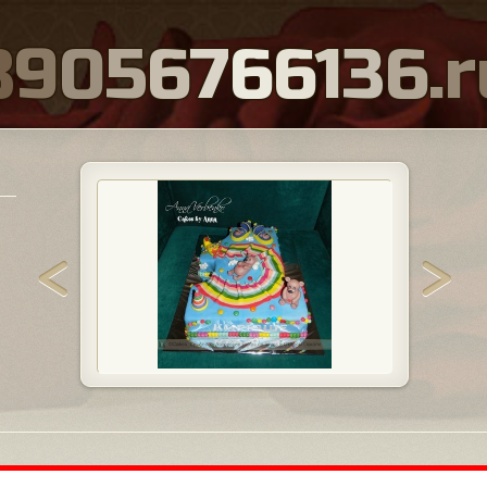
8
9
0
5
6
7
6
6
1
3
6
.
r