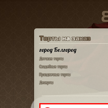
Т
о
р
т
ы
н
а
з
а
к
а
з
город Белгород
Детские торты
Свадебные торты
Праздничные торты
Десерты