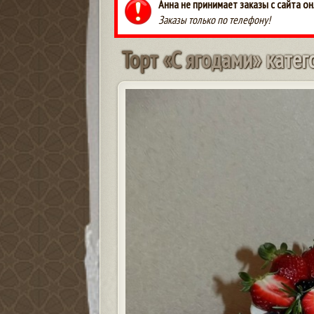
Анна не принимает заказы с сайта он
Заказы только по телефону!
Т
о
р
т
«
С
я
г
о
д
а
м
и
»
к
а
т
е
г