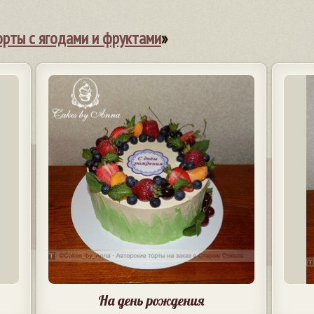
орты с ягодами и фруктами
»
На день рождения