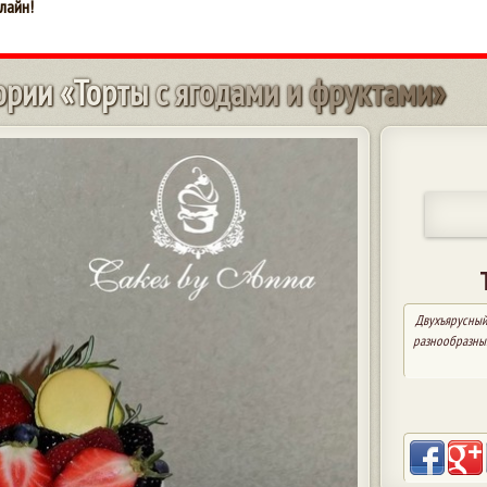
лайн!
о
р
и
и
«
Т
о
р
т
ы
с
я
г
о
д
а
м
и
и
ф
р
у
к
т
а
м
и
»
Двухъярусный 
разнообразны