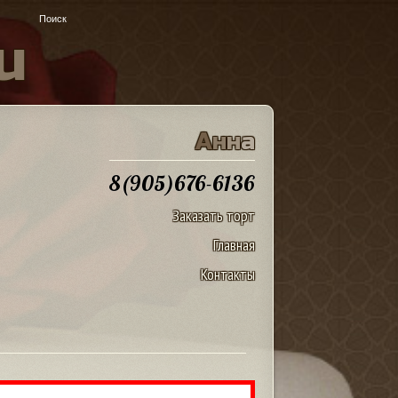
u
А
н
н
а
8(905)676-6136
Заказать торт
Главная
Контакты