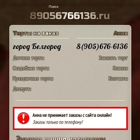
8
9
0
5
6
7
6
6
1
3
6
.
r
u
Т
о
р
т
ы
н
а
з
а
к
а
з
А
н
н
а
город Белгород
8(905)676-6136
Детские торты
Заказать торт
Свадебные торты
Главная
Праздничные торты
Контакты
Десерты
Анна не принимает заказы с сайта онлайн!
Заказы только по телефону!
З
и
м
н
я
я
в
и
ш
н
я
к
а
т
е
г
о
р
и
и