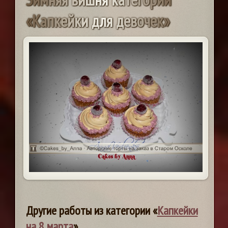
«
К
а
п
к
е
й
к
и
д
л
я
д
е
в
о
ч
е
к
»
Другие работы из категории «
Капкейки
на 8 марта
»