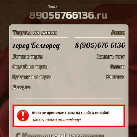
8
9
0
5
6
7
6
6
1
3
6
.
r
u
Т
о
р
т
ы
н
а
з
а
к
а
з
А
н
н
а
город Белгород
8(905)676-6136
Детские торты
Заказать торт
Свадебные торты
Главная
Праздничные торты
Контакты
Десерты
Анна не принимает заказы с сайта онлайн!
Заказы только по телефону!
С
К
р
е
щ
е
н
и
е
м
!
к
а
т
е
г
о
р
и
и