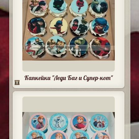
Капкейки "Леди Баг и Супер-кот"