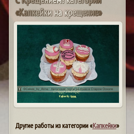
«
К
а
п
к
е
й
к
и
н
а
к
р
е
щ
е
н
и
е
»
Другие работы из категории «
Капкейки
»