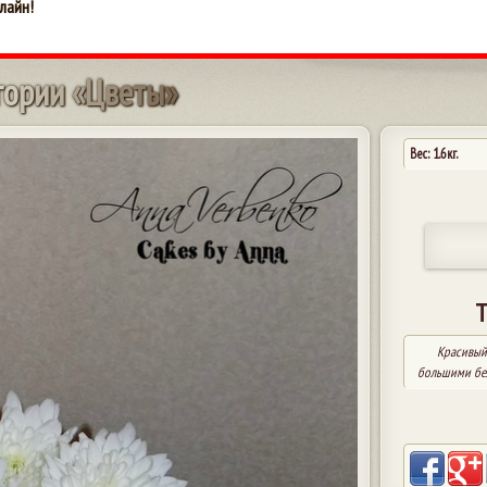
лайн!
г
о
р
и
и
«
Ц
в
е
т
ы
»
Вес: 1.6кг.
Т
Красивый
большими бел