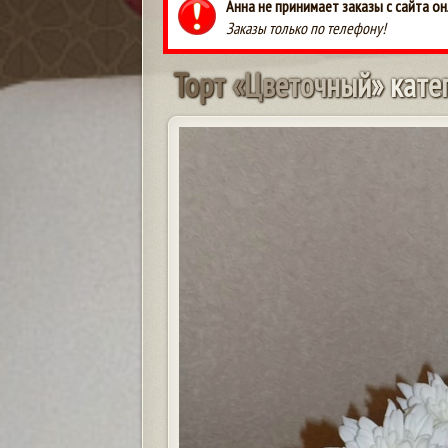
Анна не принимает заказы с сайта он
Заказы только по телефону!
Т
о
р
т
«
Ц
в
е
т
о
ч
н
ы
й
»
к
а
т
е