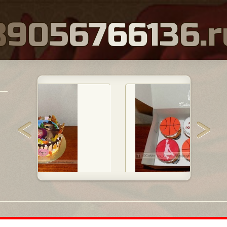
8
9
0
5
6
7
6
6
1
3
6
.
r