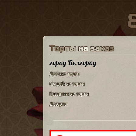
Т
о
р
т
ы
н
а
з
а
к
а
з
город Белгород
Детские торты
Свадебные торты
Праздничные торты
Десерты