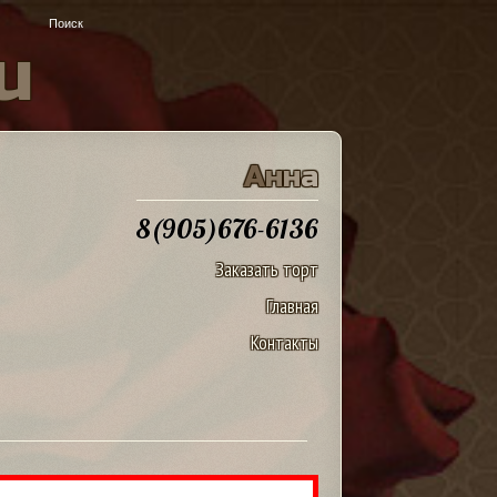
u
А
н
н
а
8(905)676-6136
Заказать торт
Главная
Контакты