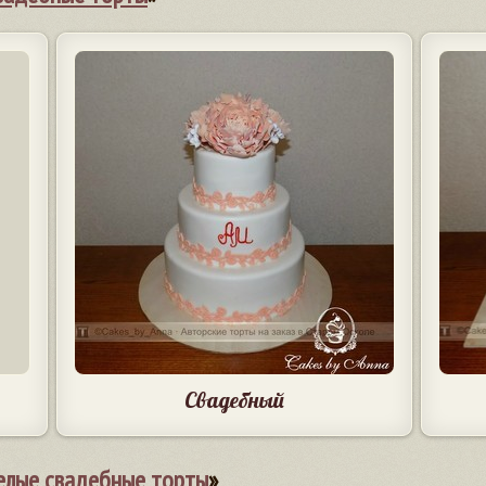
Свадебный
елые свадебные торты
»