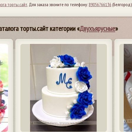
лога торты.сайт
. Для заказа звоните по телефону:
89056766136
(Белгород)
аталога торты.сайт категории «
Двухъярусные
»