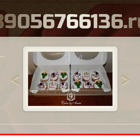
8
9
0
5
6
7
6
6
1
3
6
.
r