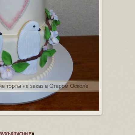
вухъярусные
»