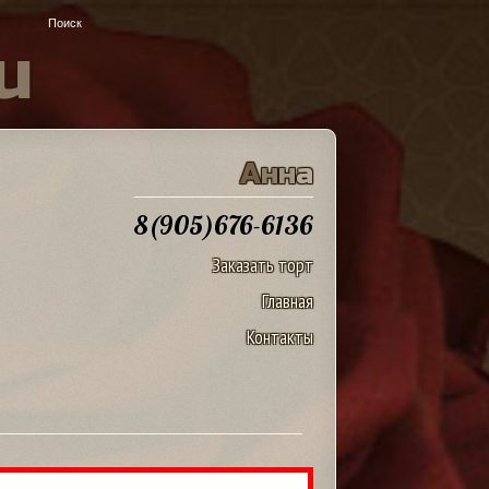
u
А
н
н
а
8(905)676-6136
Заказать торт
Главная
Контакты