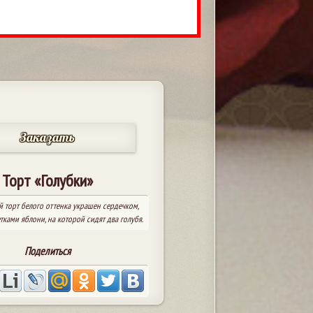
Заказать
Торт «Голубки»
 торт белого оттенка украшен сердечком,
тками яблони, на которой сидят два голубя.
Поделиться