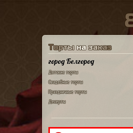
Т
о
р
т
ы
н
а
з
а
к
а
з
город Белгород
Детские торты
Свадебные торты
Праздничные торты
Десерты