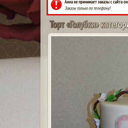
Анна не принимает заказы с сайта он
Заказы только по телефону!
Т
о
р
т
«
Г
о
л
у
б
к
и
»
к
а
т
е
г
о
р