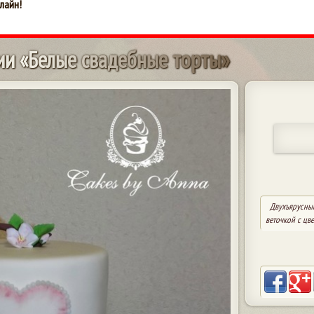
лайн!
и
и
«
Б
е
л
ы
е
с
в
а
д
е
б
н
ы
е
т
о
р
т
ы
»
Двухъярусный
веточкой с цве