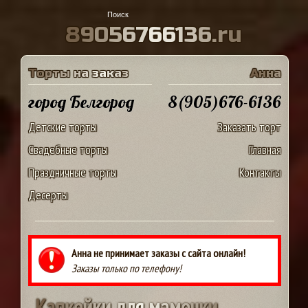
8
9
0
5
6
7
6
6
1
3
6
.
r
u
Т
о
р
т
ы
н
а
з
а
к
а
з
А
н
н
а
город Белгород
8(905)676-6136
Детские торты
Заказать торт
Свадебные торты
Главная
Праздничные торты
Контакты
Десерты
Анна не принимает заказы с сайта онлайн!
Заказы только по телефону!
К
а
п
к
е
й
к
и
д
л
я
м
а
м
о
ч
к
и