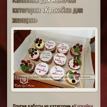
к
а
т
е
г
о
р
и
и
«
К
а
п
к
е
й
к
и
д
л
я
ж
е
н
щ
и
н
»
Другие работы из категории «
Капкейки