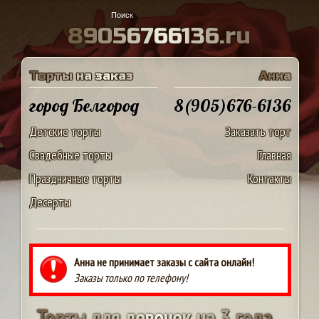
8
9
0
5
6
7
6
6
1
3
6
.
r
u
Т
о
р
т
ы
н
а
з
а
к
а
з
А
н
н
а
город Белгород
8(905)676-6136
Детские торты
Заказать торт
Свадебные торты
Главная
Праздничные торты
Контакты
Десерты
Анна не принимает заказы с сайта онлайн!
Заказы только по телефону!
Т
о
р
т
ы
д
л
я
д
е
в
о
ч
е
к
н
а
3
г
о
д
а